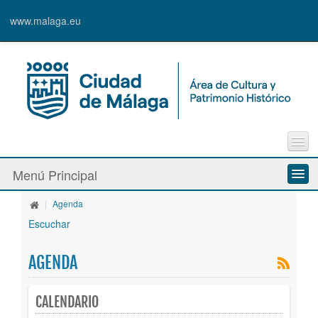
www.malaga.eu
Contacto
Menú Principal
Quejas y Sugerencias
|
Agenda
Quiénes somos
Escuchar
Espacios culturales
AGENDA
Actividades
CALENDARIO
Banda Municipal de Música