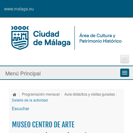
www.malaga.eu
Contacto
Menú Principal
Quejas y Sugerencias
Quiénes somos
|
Programación mensual
|
Aula didáctica y visitas guiadas
|
Espacios culturales
Detalle de la actividad
Escuchar
Actividades
MUSEO CENTRO DE ARTE
Banda Municipal de Música