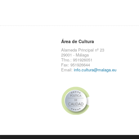
Área de Cultura
Alameda Principal nº 23
29001 - Málaga
Tfno.: 951926051
Fax: 951926644
Email:
info.cultura@malaga.eu