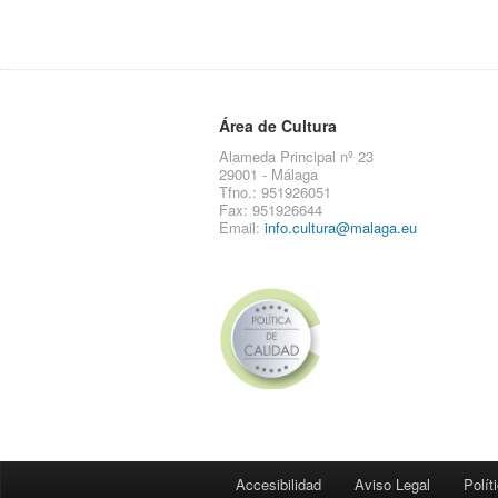
Área de Cultura
Alameda Principal nº 23
29001 - Málaga
Tfno.: 951926051
Fax: 951926644
Email:
info.cultura@malaga.eu
Accesibilidad
Aviso Legal
Polít