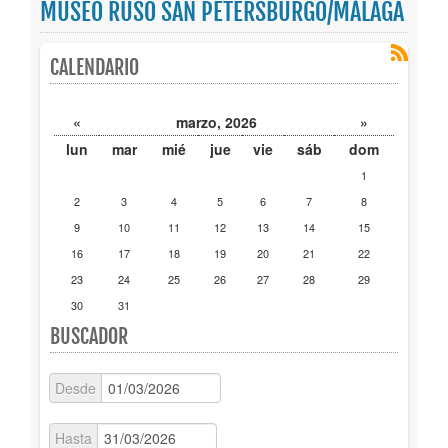
MUSEO RUSO SAN PETERSBURGO/MÁLAGA
Publicaciones
CALENDARIO
Trámites
«
marzo, 2026
»
Newsletter
lun
mar
mié
jue
vie
sáb
dom
1
2
3
4
5
6
7
8
9
10
11
12
13
14
15
16
17
18
19
20
21
22
23
24
25
26
27
28
29
30
31
BUSCADOR
Desde
Hasta