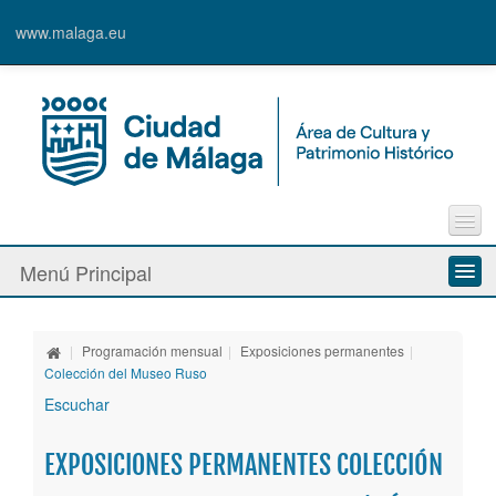
www.malaga.eu
Contacto
Menú Principal
Quejas y Sugerencias
Quiénes somos
|
Programación mensual
|
Exposiciones permanentes
|
Espacios culturales
Colección del Museo Ruso
Escuchar
Actividades
EXPOSICIONES PERMANENTES COLECCIÓN
Banda Municipal de Música