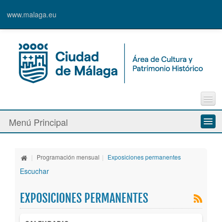
www.malaga.eu
Contacto
Menú Principal
Quejas y Sugerencias
Quiénes somos
|
Programación mensual
|
Exposiciones permanentes
Espacios culturales
Escuchar
Actividades
EXPOSICIONES PERMANENTES
Banda Municipal de Música