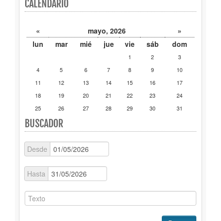
CALENDARIO
Publicaciones
«
mayo, 2026
»
Trámites
lun
mar
mié
jue
vie
sáb
dom
1
2
3
Newsletter
4
5
6
7
8
9
10
11
12
13
14
15
16
17
18
19
20
21
22
23
24
25
26
27
28
29
30
31
BUSCADOR
Desde
Hasta