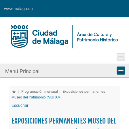
www.malaga.eu
Contacto
Menú Principal
Quejas y Sugerencias
Quiénes somos
|
Programación mensual
|
Exposiciones permanentes
|
Espacios culturales
Museo del Patrimonio (MUPAM)
Escuchar
Actividades
EXPOSICIONES PERMANENTES MUSEO DEL
Banda Municipal de Música