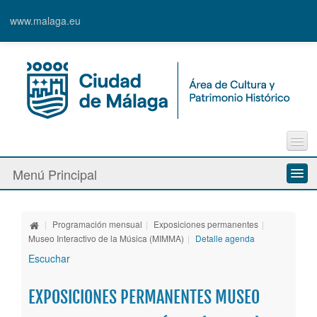
www.malaga.eu
Contacto
Menú Principal
Quejas y Sugerencias
Quiénes somos
|
Programación mensual
|
Exposiciones permanentes
|
Espacios culturales
Museo Interactivo de la Música (MIMMA)
|
Detalle agenda
Escuchar
Actividades
EXPOSICIONES PERMANENTES MUSEO
Banda Municipal de Música