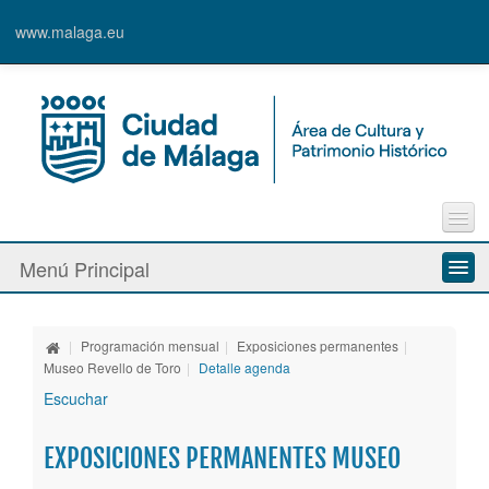
www.malaga.eu
Contacto
Menú Principal
Quejas y Sugerencias
Quiénes somos
|
Programación mensual
|
Exposiciones permanentes
|
Espacios culturales
Museo Revello de Toro
|
Detalle agenda
Escuchar
Actividades
EXPOSICIONES PERMANENTES MUSEO
Banda Municipal de Música