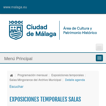
www.malaga.eu
Contacto
Menú Principal
Quejas y Sugerencias
Quiénes somos
|
Programación mensual
|
Exposiciones temporales
|
Espacios culturales
Salas Mingorance del Archivo Municipal
|
Detalle agenda
Escuchar
Actividades
EXPOSICIONES TEMPORALES SALAS
Banda Municipal de Música