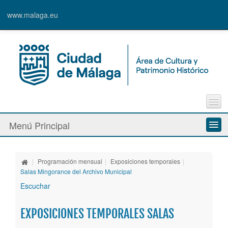
www.malaga.eu
Contacto
Menú Principal
Quejas y Sugerencias
Quiénes somos
|
Programación mensual
|
Exposiciones temporales
|
Espacios culturales
Salas Mingorance del Archivo Municipal
Escuchar
Actividades
EXPOSICIONES TEMPORALES SALAS
Banda Municipal de Música