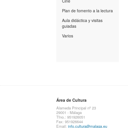
Cine
Plan de fomento a la lectura
Aula didáctica y visitas
guiadas
Varios
Área de Cultura
Alameda Principal nº 23
29001 - Málaga
Tfno.: 951926051
Fax: 951926644
Email:
info.cultura@malaga.eu