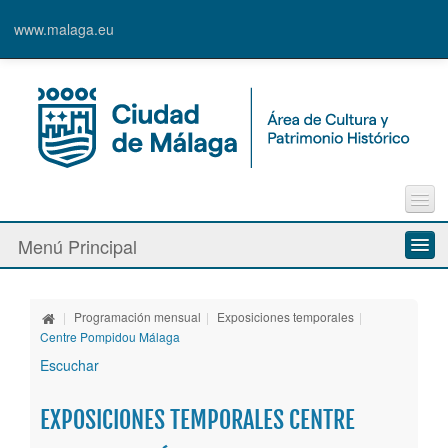
www.malaga.eu
Contacto
Menú Principal
Quejas y Sugerencias
Quiénes somos
|
Programación mensual
|
Exposiciones temporales
|
Espacios culturales
Centre Pompidou Málaga
Escuchar
Actividades
EXPOSICIONES TEMPORALES CENTRE
Banda Municipal de Música