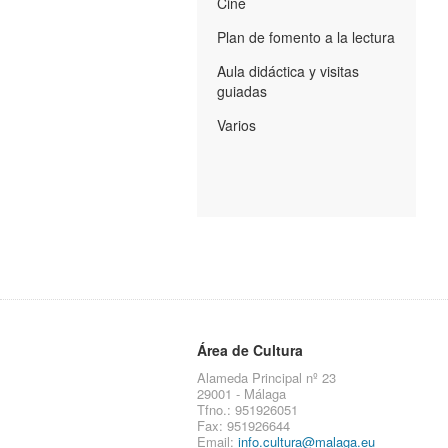
Cine
Plan de fomento a la lectura
Aula didáctica y visitas
guiadas
Varios
Área de Cultura
Alameda Principal nº 23
29001 - Málaga
Tfno.: 951926051
Fax: 951926644
Email:
info.cultura@malaga.eu