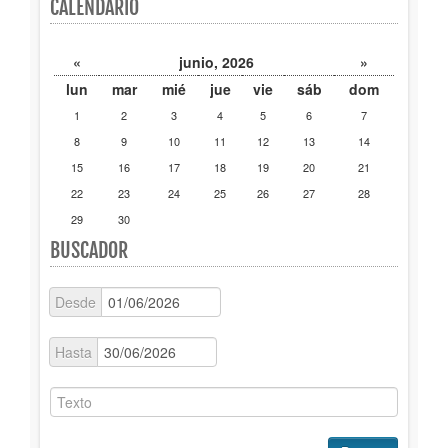
CALENDARIO
Publicaciones
«
junio, 2026
»
Trámites
lun
mar
mié
jue
vie
sáb
dom
1
2
3
4
5
6
7
Newsletter
8
9
10
11
12
13
14
15
16
17
18
19
20
21
22
23
24
25
26
27
28
29
30
BUSCADOR
Desde
Hasta