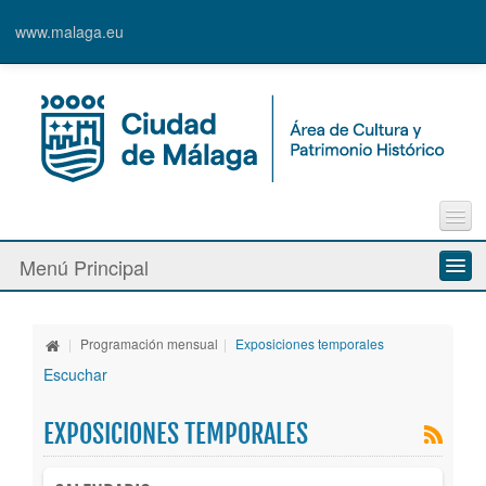
www.malaga.eu
Contacto
Menú Principal
Quejas y Sugerencias
Quiénes somos
|
Programación mensual
|
Exposiciones temporales
Espacios culturales
Escuchar
Actividades
EXPOSICIONES TEMPORALES
Banda Municipal de Música