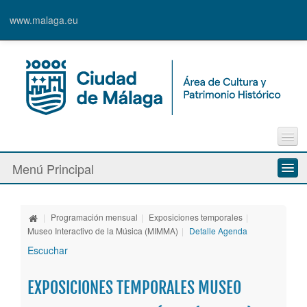
www.malaga.eu
Contacto
Menú Principal
Quejas y Sugerencias
Quiénes somos
|
Programación mensual
|
Exposiciones temporales
|
Espacios culturales
Museo Interactivo de la Música (MIMMA)
|
Detalle Agenda
Escuchar
Actividades
EXPOSICIONES TEMPORALES MUSEO
Banda Municipal de Música