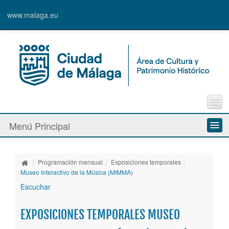
www.malaga.eu
Contacto
Menú Principal
Quejas y Sugerencias
Quiénes somos
|
Programación mensual
|
Exposiciones temporales
|
Espacios culturales
Museo Interactivo de la Música (MIMMA)
Escuchar
Actividades
EXPOSICIONES TEMPORALES MUSEO
Banda Municipal de Música