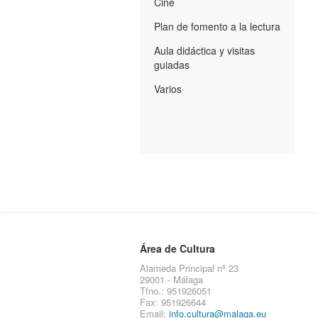
Cine
Plan de fomento a la lectura
Aula didáctica y visitas
guiadas
Varios
Área de Cultura
Alameda Principal nº 23
29001 - Málaga
Tfno.: 951926051
Fax: 951926644
Email:
info.cultura@malaga.eu