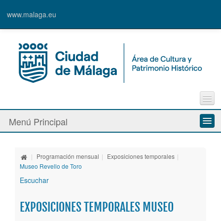
www.malaga.eu
Contacto
Menú Principal
Quejas y Sugerencias
Quiénes somos
|
Programación mensual
|
Exposiciones temporales
|
Espacios culturales
Museo Revello de Toro
Escuchar
Actividades
EXPOSICIONES TEMPORALES MUSEO
Banda Municipal de Música