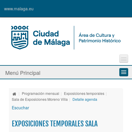
www.malaga.eu
Contacto
Menú Principal
Quejas y Sugerencias
Quiénes somos
|
Programación mensual
|
Exposiciones temporales
|
Espacios culturales
Sala de Exposiciones Moreno Villa
|
Detalle agenda
Escuchar
Actividades
EXPOSICIONES TEMPORALES SALA
Banda Municipal de Música