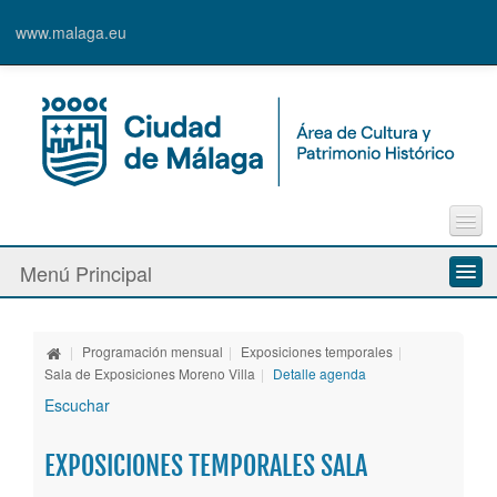
www.malaga.eu
Contacto
Menú Principal
Quejas y Sugerencias
Quiénes somos
|
Programación mensual
|
Exposiciones temporales
|
Espacios culturales
Sala de Exposiciones Moreno Villa
|
Detalle agenda
Escuchar
Actividades
EXPOSICIONES TEMPORALES SALA
Banda Municipal de Música