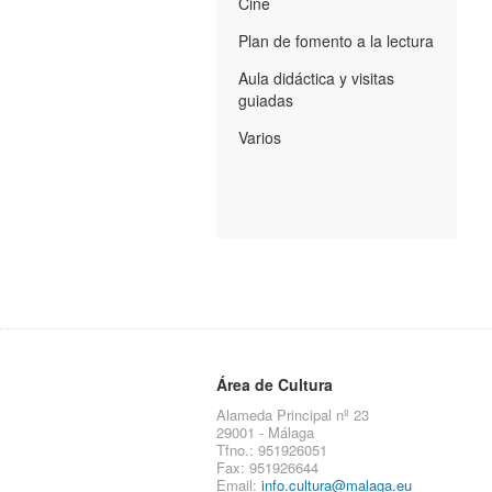
Cine
Plan de fomento a la lectura
Aula didáctica y visitas
guiadas
Varios
Área de Cultura
Alameda Principal nº 23
29001 - Málaga
Tfno.: 951926051
Fax: 951926644
Email:
info.cultura@malaga.eu