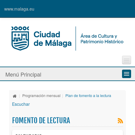
www.malaga.eu
Contacto
Menú Principal
Quejas y Sugerencias
Quiénes somos
|
Programación mensual
|
Plan de fomento a la lectura
Espacios culturales
Escuchar
Actividades
FOMENTO DE LECTURA
Banda Municipal de Música