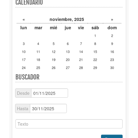
CALENDARIO
Publicaciones
«
noviembre, 2025
»
Trámites
lun
mar
mié
jue
vie
sáb
dom
1
2
Newsletter
3
4
5
6
7
8
9
10
11
12
13
14
15
16
17
18
19
20
21
22
23
24
25
26
27
28
29
30
BUSCADOR
Desde
Hasta