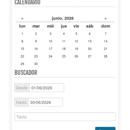
CALENDARIO
Publicaciones
«
junio, 2026
»
Trámites
lun
mar
mié
jue
vie
sáb
dom
1
2
3
4
5
6
7
Newsletter
8
9
10
11
12
13
14
15
16
17
18
19
20
21
22
23
24
25
26
27
28
29
30
BUSCADOR
Desde
Hasta