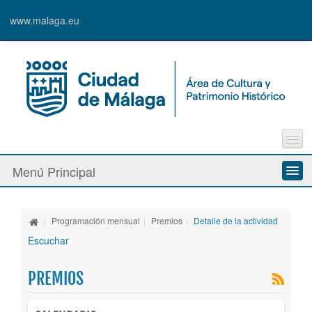
www.malaga.eu
Contacto
Menú Principal
Quejas y Sugerencias
Quiénes somos
|
Programación mensual
|
Premios
|
Detalle de la actividad
Espacios culturales
Escuchar
Actividades
PREMIOS
Banda Municipal de Música