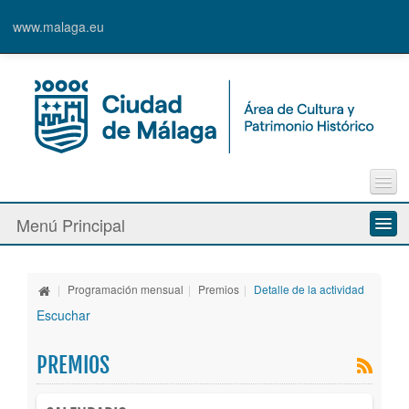
www.malaga.eu
Contacto
Menú Principal
Quejas y Sugerencias
Quiénes somos
|
Programación mensual
|
Premios
|
Detalle de la actividad
Espacios culturales
Escuchar
Actividades
PREMIOS
Banda Municipal de Música