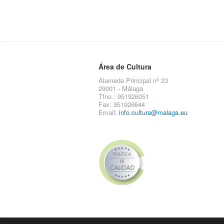
Área de Cultura
Alameda Principal nº 23
29001 - Málaga
Tfno.: 951926051
Fax: 951926644
Email:
info.cultura@malaga.eu