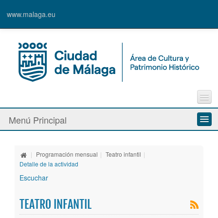
www.malaga.eu
Contacto
Menú Principal
Quejas y Sugerencias
Quiénes somos
|
Programación mensual
|
Teatro infantil
|
Espacios culturales
Detalle de la actividad
Escuchar
Actividades
TEATRO INFANTIL
Banda Municipal de Música