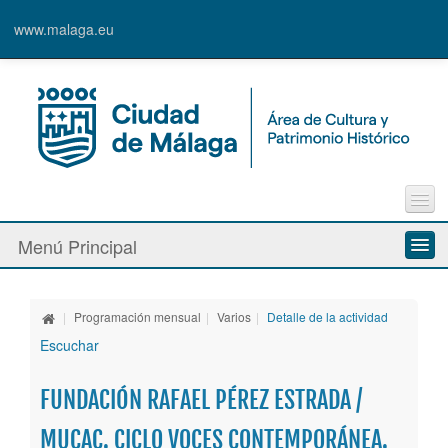
www.malaga.eu
Contacto
Menú Principal
Quejas y Sugerencias
Quiénes somos
|
Programación mensual
|
Varios
|
Detalle de la actividad
Espacios culturales
Escuchar
Actividades
FUNDACIÓN RAFAEL PÉREZ ESTRADA /
Banda Municipal de Música
MUCAC. CICLO VOCES CONTEMPORÁNEA.