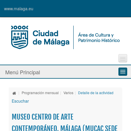
www.malaga.eu
Contacto
Menú Principal
Quejas y Sugerencias
Quiénes somos
|
Programación mensual
|
Varios
|
Detalle de la actividad
Espacios culturales
Escuchar
Actividades
MUSEO CENTRO DE ARTE
Banda Municipal de Música
CONTEMPORÁNEO, MÁLAGA (MUCAC SEDE