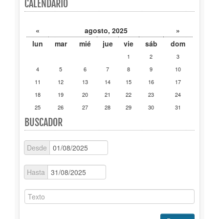
CALENDARIO
Publicaciones
«
agosto, 2025
»
Trámites
lun
mar
mié
jue
vie
sáb
dom
1
2
3
Newsletter
4
5
6
7
8
9
10
11
12
13
14
15
16
17
18
19
20
21
22
23
24
25
26
27
28
29
30
31
BUSCADOR
Desde
Hasta