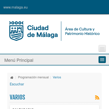
www.malaga.eu
Contacto
Menú Principal
Quejas y Sugerencias
Quiénes somos
|
Programación mensual
|
Varios
Espacios culturales
Escuchar
Actividades
VARIOS
Banda Municipal de Música