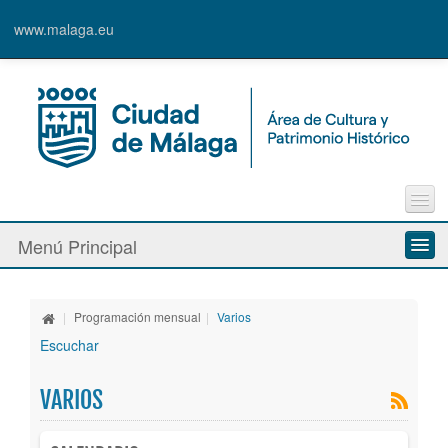
www.malaga.eu
Contacto
Menú Principal
Quejas y Sugerencias
Quiénes somos
|
Programación mensual
|
Varios
Espacios culturales
Escuchar
Actividades
VARIOS
Banda Municipal de Música