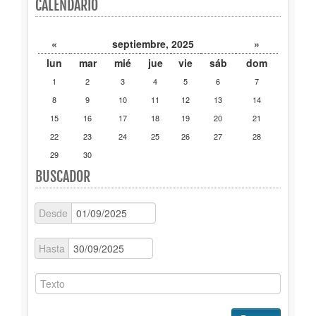
CALENDARIO
Publicaciones
«
septiembre, 2025
»
Trámites
lun
mar
mié
jue
vie
sáb
dom
1
2
3
4
5
6
7
Newsletter
8
9
10
11
12
13
14
15
16
17
18
19
20
21
22
23
24
25
26
27
28
29
30
BUSCADOR
Desde
Hasta