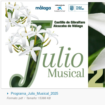
Programa_Julio_Musical_2025
Formato:
pdf /
Tamaño:
15386 KB