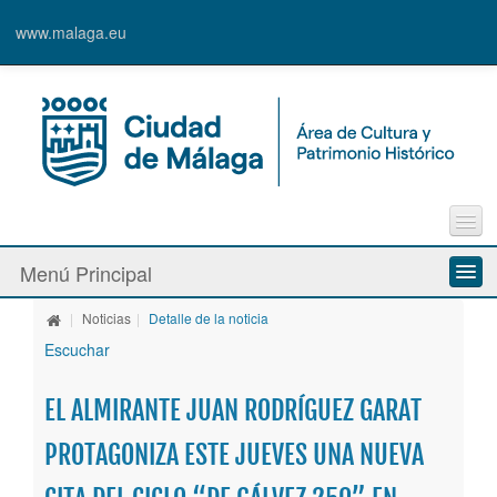
www.malaga.eu
Contacto
Menú Principal
Quejas y Sugerencias
|
Noticias
|
Detalle de la noticia
Quiénes somos
Escuchar
Espacios culturales
EL ALMIRANTE JUAN RODRÍGUEZ GARAT
Actividades
PROTAGONIZA ESTE JUEVES UNA NUEVA
Banda Municipal de Música