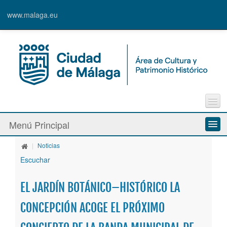
www.malaga.eu
Contacto
Menú Principal
Quejas y Sugerencias
|
Noticias
Quiénes somos
Escuchar
Espacios culturales
EL JARDÍN BOTÁNICO–HISTÓRICO LA
Actividades
CONCEPCIÓN ACOGE EL PRÓXIMO
Banda Municipal de Música