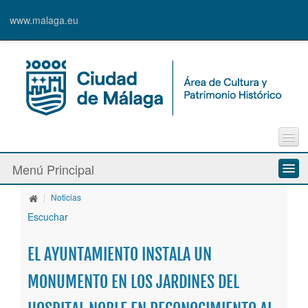
www.malaga.eu
Contacto
Menú Principal
Quejas y Sugerencias
|
Noticias
Quiénes somos
Escuchar
Espacios culturales
EL AYUNTAMIENTO INSTALA UN
Actividades
MONUMENTO EN LOS JARDINES DEL
Banda Municipal de Música