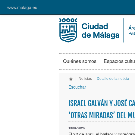
www.malaga.eu
Quiénes somos
Espacios cultu
|
Noticias
|
Detalle de la noticia
Escuchar
ISRAEL GALVÁN Y JOSÉ C
‘OTRAS MIRADAS’ DEL 
13/04/2026
El 22 de abril, el bailaor y coreóg