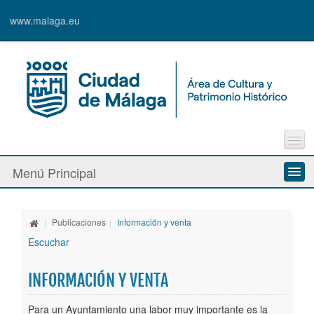
www.malaga.eu
Contacto
Menú Principal
Quejas y Sugerencias
Quiénes somos
|
Publicaciones
|
Información y venta
Espacios culturales
Escuchar
Actividades
INFORMACIÓN Y VENTA
Banda Municipal de Música
Para un Ayuntamiento una labor muy importante es la