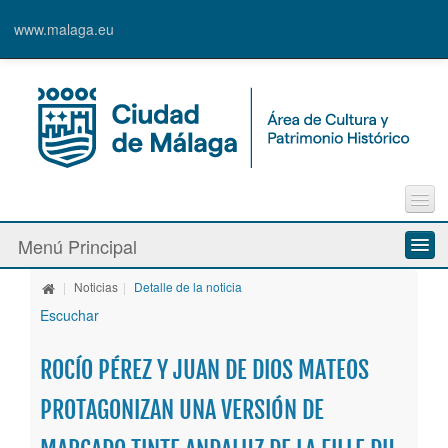
www.malaga.eu
Contacto
Menú Principal
Quejas y Sugerencias
|
Noticias
|
Detalle de la noticia
Quiénes somos
Escuchar
Espacios culturales
ROCÍO PÉREZ Y JUAN DE DIOS MATEOS
Actividades
PROTAGONIZAN UNA VERSIÓN DE
Banda Municipal de Música