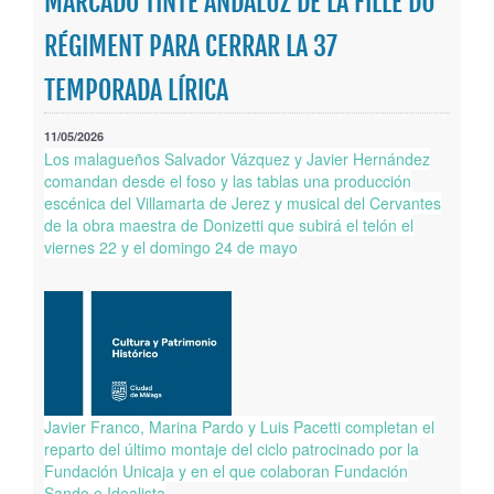
MARCADO TINTE ANDALUZ DE LA FILLE DU
Publicaciones
RÉGIMENT PARA CERRAR LA 37
Trámites
TEMPORADA LÍRICA
Newsletter
11/05/2026
Los malagueños Salvador Vázquez y Javier Hernández
comandan desde el foso y las tablas una producción
escénica del Villamarta de Jerez y musical del Cervantes
de la obra maestra de Donizetti que subirá el telón el
viernes 22 y el domingo 24 de mayo
Javier Franco, Marina Pardo y Luis Pacetti completan el
reparto del último montaje del ciclo patrocinado por la
Fundación Unicaja y en el que colaboran Fundación
Sando e Idealista