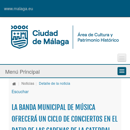
www.malaga.eu
Contacto
Menú Principal
Quejas y Sugerencias
|
Noticias
|
Detalle de la noticia
Quiénes somos
Escuchar
Espacios culturales
LA BANDA MUNICIPAL DE MÚSICA
Actividades
OFRECERÁ UN CICLO DE CONCIERTOS EN EL
Banda Municipal de Música