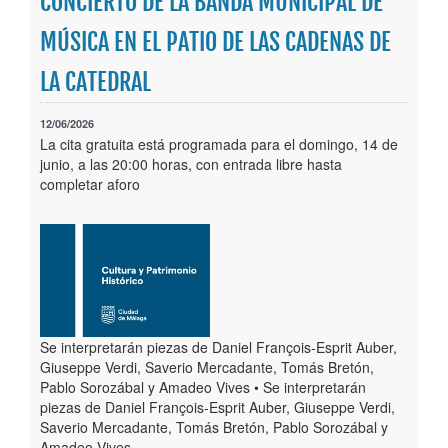
CONCIERTO DE LA BANDA MUNICIPAL DE
Publicaciones
MÚSICA EN EL PATIO DE LAS CADENAS DE
Trámites
LA CATEDRAL
Newsletter
12/06/2026
La cita gratuita está programada para el domingo, 14 de
junio, a las 20:00 horas, con entrada libre hasta
completar aforo
Se interpretarán piezas de Daniel François-Esprit Auber,
Giuseppe Verdi, Saverio Mercadante, Tomás Bretón,
Pablo Sorozábal y Amadeo Vives • Se interpretarán
piezas de Daniel François-Esprit Auber, Giuseppe Verdi,
Saverio Mercadante, Tomás Bretón, Pablo Sorozábal y
Amadeo Vives