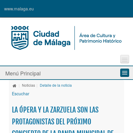
www.malaga.eu
Contacto
Menú Principal
Quejas y Sugerencias
|
Noticias
|
Detalle de la noticia
Quiénes somos
Escuchar
Espacios culturales
LA ÓPERA Y LA ZARZUELA SON LAS
Actividades
PROTAGONISTAS DEL PRÓXIMO
Banda Municipal de Música