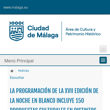
www.malaga.eu
Contacto
Menú Principal
Quejas y Sugerencias
|
Noticias
Quiénes somos
Escuchar
Espacios culturales
LA PROGRAMACIÓN DE LA XVII EDICIÓN DE
Actividades
LA NOCHE EN BLANCO INCLUYE 150
Banda Municipal de Música