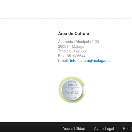
Área de Cultura
Alameda Principal nº 23
29001 - Málaga
Tfno.: 951926051
Fax: 951926644
Email:
info.cultura@malaga.eu
Accesibilidad
Aviso Legal
Polít