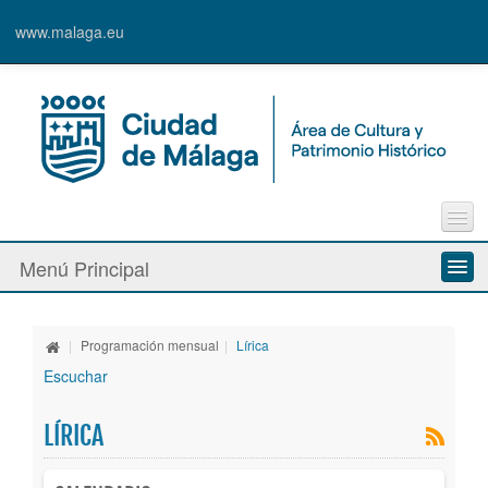
www.malaga.eu
Contacto
Menú Principal
Quejas y Sugerencias
Quiénes somos
|
Programación mensual
|
Lírica
Espacios culturales
Escuchar
Actividades
LÍRICA
Banda Municipal de Música