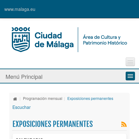
www.malaga.eu
Contacto
Menú Principal
Quejas y Sugerencias
Quiénes somos
|
Programación mensual
|
Exposiciones permanentes
Espacios culturales
Escuchar
Actividades
EXPOSICIONES PERMANENTES
Banda Municipal de Música