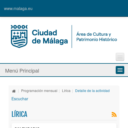
www.malaga.eu
Contacto
Menú Principal
Quejas y Sugerencias
Quiénes somos
|
Programación mensual
|
Lírica
|
Detalle de la actividad
Espacios culturales
Escuchar
Actividades
LÍRICA
Banda Municipal de Música