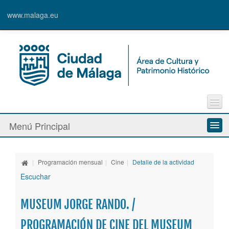
www.malaga.eu
Contacto
Menú Principal
Quejas y Sugerencias
Quiénes somos
|
Programación mensual
|
Cine
|
Detalle de la actividad
Espacios culturales
Escuchar
Actividades
MUSEUM JORGE RANDO. /
Banda Municipal de Música
PROGRAMACIÓN DE CINE DEL MUSEUM