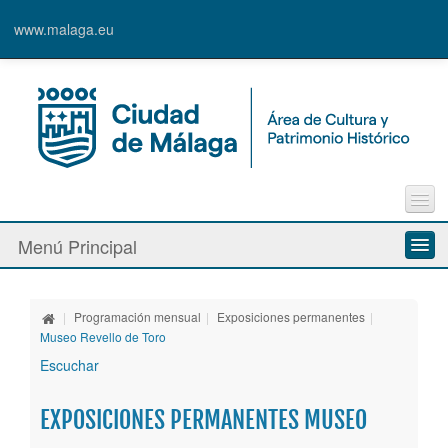
www.malaga.eu
Contacto
Menú Principal
Quejas y Sugerencias
Quiénes somos
|
Programación mensual
|
Exposiciones permanentes
|
Espacios culturales
Museo Revello de Toro
Escuchar
Actividades
EXPOSICIONES PERMANENTES MUSEO
Banda Municipal de Música