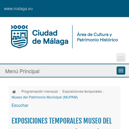
www.malaga.eu
Contacto
Menú Principal
Quejas y Sugerencias
Quiénes somos
|
Programación mensual
|
Exposiciones temporales
|
Espacios culturales
Museo del Patrimonio Municipal (MUPAM)
Escuchar
Actividades
EXPOSICIONES TEMPORALES MUSEO DEL
Banda Municipal de Música