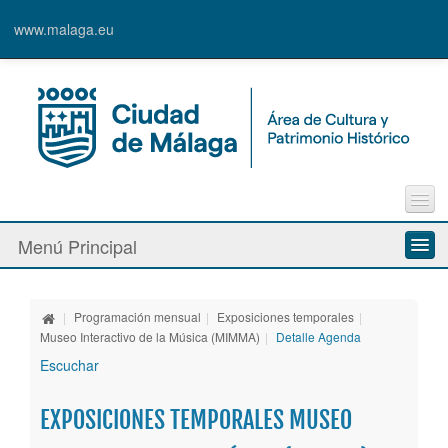
www.malaga.eu
Contacto
Menú Principal
Quejas y Sugerencias
Quiénes somos
|
Programación mensual
|
Exposiciones temporales
|
Espacios culturales
Museo Interactivo de la Música (MIMMA)
|
Detalle Agenda
Escuchar
Actividades
EXPOSICIONES TEMPORALES MUSEO
Banda Municipal de Música