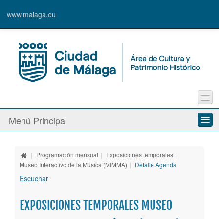
www.malaga.eu
Contacto
Menú Principal
Quejas y Sugerencias
Quiénes somos
|
Programación mensual
|
Exposiciones temporales
|
Espacios culturales
Museo Interactivo de la Música (MIMMA)
|
Detalle Agenda
Escuchar
Actividades
EXPOSICIONES TEMPORALES MUSEO
Banda Municipal de Música